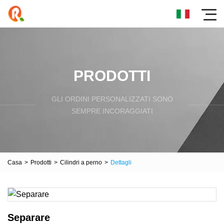
PRODOTTI
GLI ORDINI PERSONALIZZATI SONO
SEMPRE INCORAGGIATI
Casa
>
Prodotti
>
Cilindri a perno
>
Dettagli
Separare