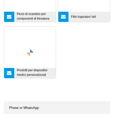
Pezzi di ricambio per
Filtri Aspiratori Vaf
componenti di fresatura
CNC per fresatrice CNC
per metallizzazione sotto
vuoto
Prodotti per dispositivi
medici personalizzati
OEM ISO9001
Componenti per
dispositivi medici
Progettazione di prototipi
mediante lavorazione
CNC Stampa 3D Colata
sotto vuoto