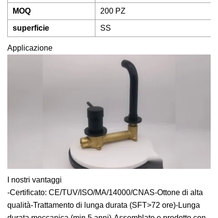
MOQ
200 PZ
superficie
SS
Applicazione
I nostri vantaggi
-Certificato: CE/TUV/ISO/MA/14000/CNAS-Ottone di alta
qualità-Trattamento di lunga durata (SFT>72 ore)-Lunga
durata meccanica (min.5 anni)-Assemblato e prodotto con