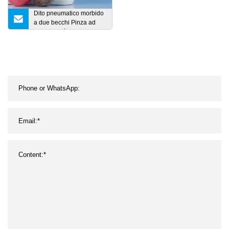
Dito pneumatico morbido
a due becchi Pinza ad
alta velocità e precisione
per clip Piccoli pezzi di
vetro Gelato Verdura
Frutta Panno per lumache