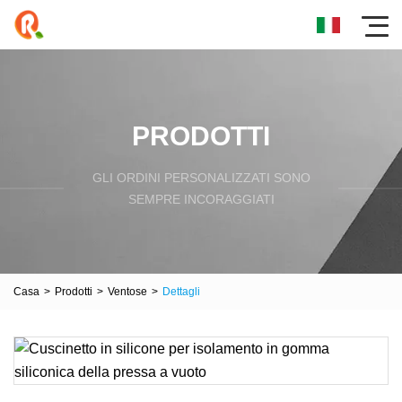
PRODOTTI
GLI ORDINI PERSONALIZZATI SONO
SEMPRE INCORAGGIATI
Casa
>
Prodotti
>
Ventose
>
Dettagli