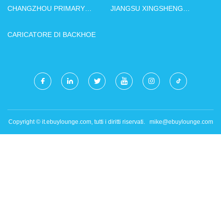
CHANGZHOU PRIMARY
JIANGSU XINGSHENG
EQUIPMENT CO., LTD
PENNELLO CO., LTD
CARICATORE DI BACKHOE
Copyright © it.ebuylounge.com, tutti i diritti riservati.
mike@ebuylounge.com