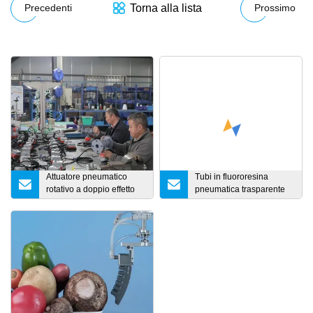
Torna alla lista
Precedenti
Prossimo
Attuatore pneumatico
Tubi in fluororesina
rotativo a doppio effetto
pneumatica trasparente
con rotazione di 180 gradi
ad alta purezza a spirale
Xhnotion, tubi in PFA