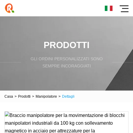
PRODOTTI
GLI ORDINI PERSONALIZZATI SONO
SEMPRE INCORAGGIATI
Casa
>
Prodotti
>
Manipolatore
>
Dettagli