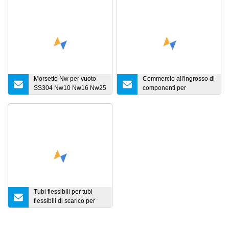
Morsetto Nw per vuoto
Commercio all'ingrosso di
SS304 Nw10 Nw16 Nw25
componenti per
Nw40 Nw50 Morsetti a
attrezzature per la
cerniera Tipo 2
fabbricazione di stampi
Componente per vuoto
con lavorazione CNC per
con morsetto a un punto
colata sotto vuoto
Tubi flessibili per tubi
flessibili di scarico per
pezzi di ricambio per auto
in quantità elevata