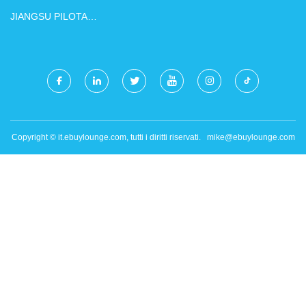
CO., LTD.
LTD
JIANGSU PILOTA
FOTOELETTRICO
TECNOLOGIA CO ., LTD .
Copyright © it.ebuylounge.com, tutti i diritti riservati.
mike@ebuylounge.com